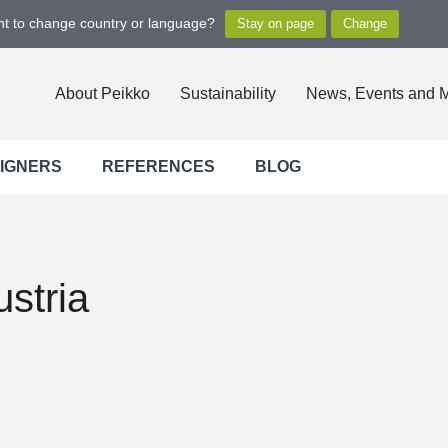
ant to change country or language?
About Peikko
Sustainability
News, Events and 
SIGNERS
REFERENCES
BLOG
ustria