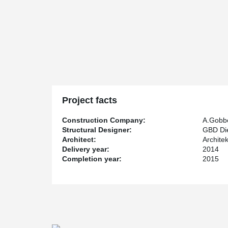
Project facts
Construction Company:
A.Gobb
Structural Designer:
GBD Die
Architect:
Archite
Delivery year:
2014
Completion year:
2015