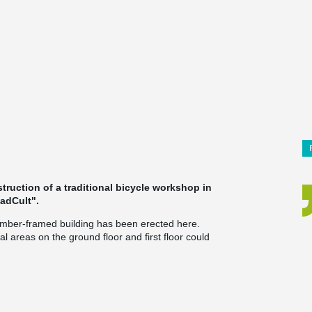
struction of a traditional bicycle workshop in
RadCult".
 timber-framed building has been erected here.
l areas on the ground floor and first floor could
le to renovate the old commercial space as well.
t was possible to optimally respond to the
.