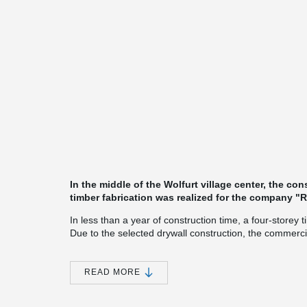
In the middle of the Wolfurt village center, the con
timber fabrication was realized for the company "
In less than a year of construction time, a four-storey
Due to the selected drywall construction, the commercia
already be put into operation sooner in order to be ab
®
With the innovative DELTABEAM
composite solution, i
READ MORE
special fire protection requirements during construction