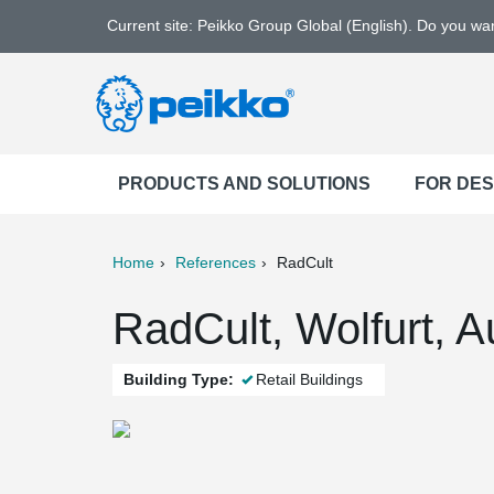
Current site: Peikko Group Global (English). Do you w
PRODUCTS AND SOLUTIONS
FOR DE
Home
References
RadCult
ter
Print
Mail
RadCult, Wolfurt, A
Building Type:
Retail Buildings