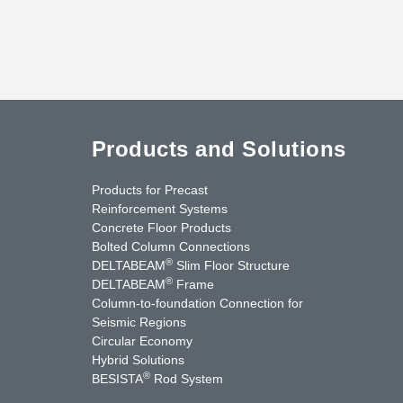
Products and Solutions
Products for Precast
Reinforcement Systems
Concrete Floor Products
Bolted Column Connections
®
DELTABEAM
Slim Floor Structure
®
DELTABEAM
Frame
Column-to-foundation Connection for
Seismic Regions
Circular Economy
nkedIn
YouTube
Contact Us
Hybrid Solutions
®
BESISTA
Rod System